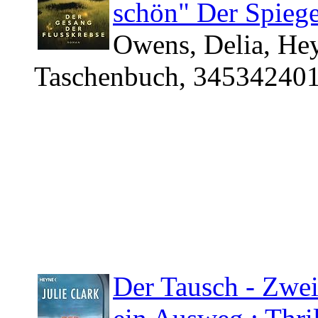
schön" Der Spiege
Owens, Delia, Hey
Taschenbuch, 345342401
Der Tausch ‐ Zwei