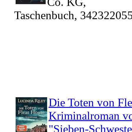
Co. KG,
Taschenbuch, 342322055
Die Toten von Fle
Kriminalroman von
"Sieben-Schweste