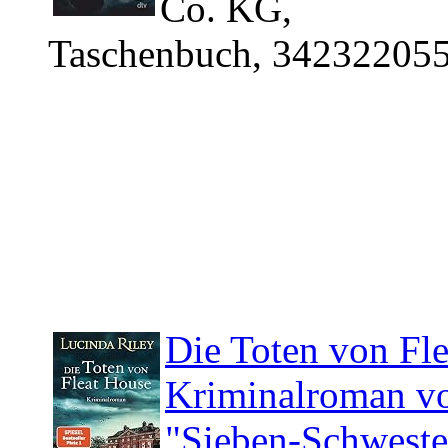
Co. KG,
Taschenbuch, 342322055
Die Toten von Fle
Kriminalroman von
"Sieben-Schweste