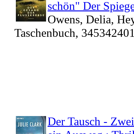
schön" Der Spiege
Owens, Delia, Hey
Taschenbuch, 345342401
Der Tausch ‐ Zwei