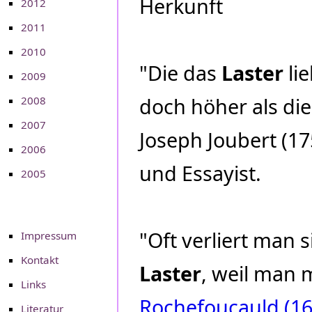
Herkunft
2012
2011
2010
"Die das
Laster
li
2009
doch höher als die
2008
2007
Joseph Joubert (17
2006
und Essayist.
2005
"Oft verliert man 
Impressum
Kontakt
Laster
, weil man 
Links
Rochefoucauld (16
Literatur