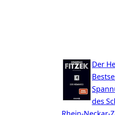
Der He
Bestse
Spannu
des Sc
Rhein-Neckar-Z