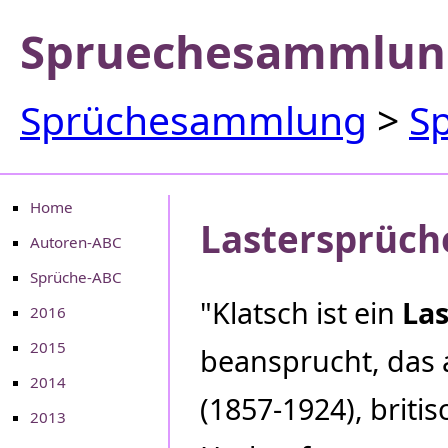
Spruechesammlun
Sprüchesammlung
>
S
Home
Lastersprüch
Autoren-ABC
Sprüche-ABC
"Klatsch ist ein
Las
2016
2015
beansprucht, das 
2014
(1857-1924), britis
2013