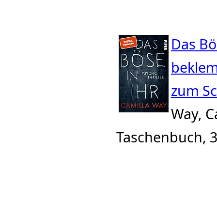
Das Bös
beklem
zum Sc
Way, C
Taschenbuch, 3